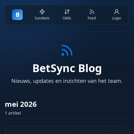
B
Surebets
Odds
Feed
Login
BetSync Blog
Nieuws, updates en inzichten van het team.
mei 2026
1
artikel