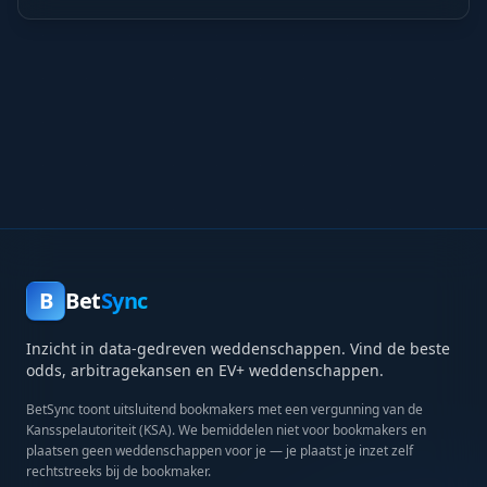
B
Bet
Sync
Inzicht in data-gedreven weddenschappen. Vind de beste
odds, arbitragekansen en EV+ weddenschappen.
BetSync toont uitsluitend bookmakers met een vergunning van de
Kansspelautoriteit (KSA). We bemiddelen niet voor bookmakers en
plaatsen geen weddenschappen voor je — je plaatst je inzet zelf
rechtstreeks bij de bookmaker.