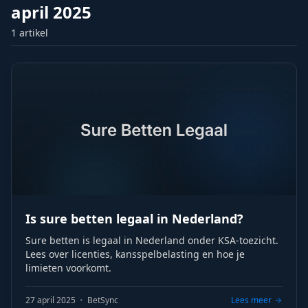
april 2025
1
artikel
Is sure betten legaal in Nederland?
Sure betten is legaal in Nederland onder KSA‑toezicht.
Lees over licenties, kansspelbelasting en hoe je
limieten voorkomt.
27 april 2025
•
BetSync
Lees meer