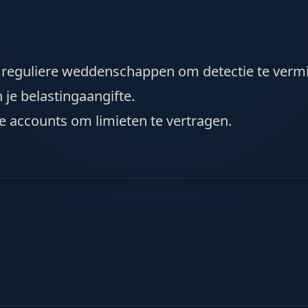
n reguliere weddenschappen om detectie te vermi
 je belastingaangifte.
e accounts om limieten te vertragen.