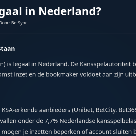
egaal in Nederland?
Door:
BetSync
staan
n) is legaal in Nederland. De Kansspelautoriteit 
omst inzet en de bookmaker voldoet aan zijn uitb
ij KSA‑erkende aanbieders (Unibet, BetCity, Bet365
 vallen onder de 7,7% Nederlandse kansspelbelas
mogen je inzetten beperken of account sluiten b