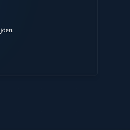
jden.