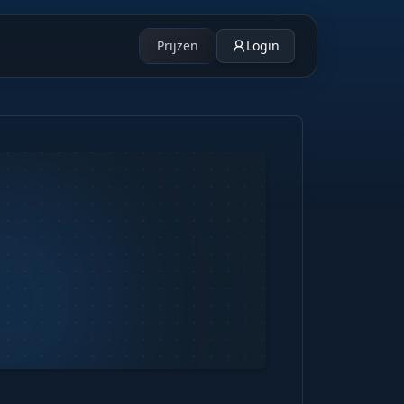
Prijzen
Login