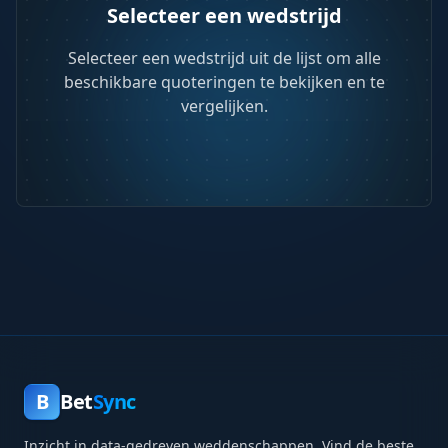
Selecteer een wedstrijd
Selecteer een wedstrijd uit de lijst om alle
beschikbare quoteringen te bekijken en te
vergelijken.
B
Bet
Sync
Inzicht in data-gedreven weddenschappen. Vind de beste