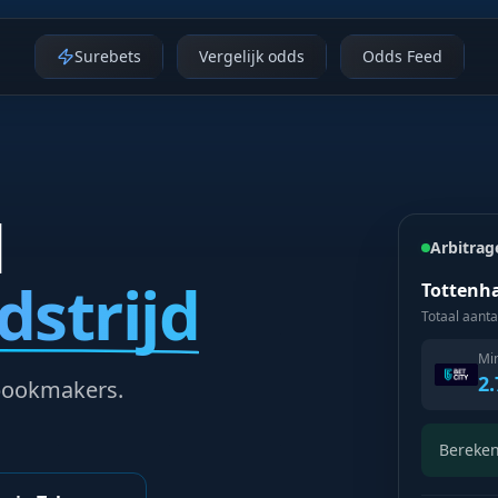
Surebets
Vergelijk odds
Odds Feed
d
Arbitrag
dstrijd
Tottenh
Totaal aanta
Mi
2.
 bookmakers.
Bereke