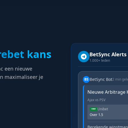
rebet kans
BetSync Alerts
1.000+ leden
nc een nieuwe
en maximaliseer je
BetSync Bot
BS
2 min gel
Nieuwe Arbitrage 
Ajax vs PSV
Unibet
Over 1.5
Berekende winstmar