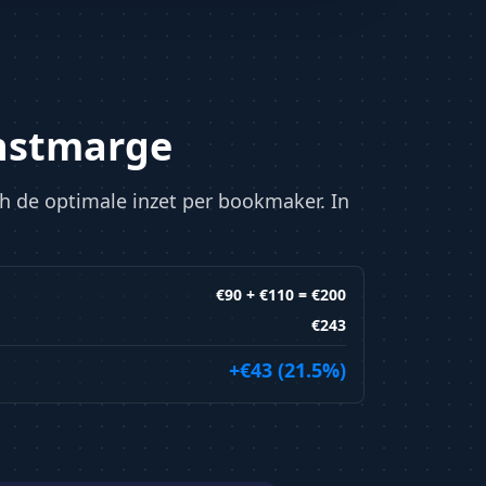
instmarge
 de optimale inzet per bookmaker. In
€90 + €110 = €200
:
€243
+€43 (21.5%)