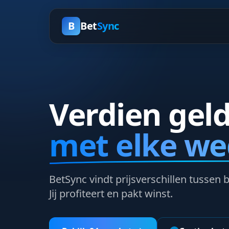
B
Bet
Sync
Verdien gel
met elke we
BetSync vindt prijsverschillen tussen
Jij profiteert en pakt winst.