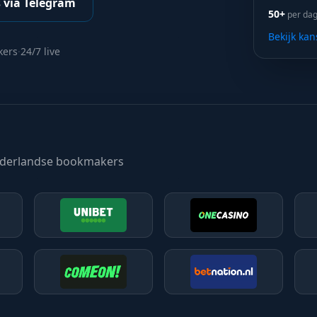
s via Telegram
50+
per da
Bekijk ka
kers
·
24/7 live
Nederlandse bookmakers