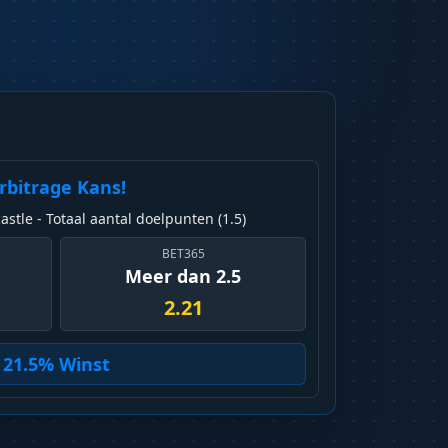
rbitrage Kans!
stle - Totaal aantal doelpunten (1.5)
BET365
Meer dan 2.5
2.21
21.5% Winst