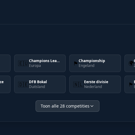
Champions League
Championship
🇪🇺
🏴󠁧󠁢󠁥󠁮󠁧󠁿
🌍
Europa
Engeland
ce
DFB Bokal
Eerste divisie
🇩🇪
🇳🇱
🏴󠁧󠁢󠁥󠁮󠁧󠁿
Duitsland
Nederland
Toon alle
28
competities