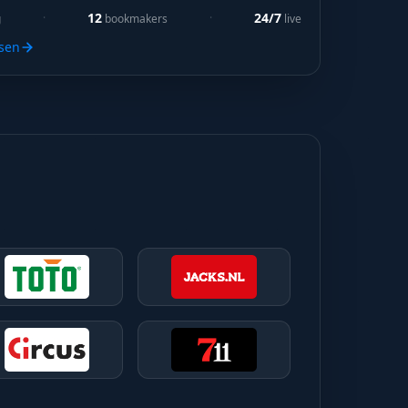
12
24/7
·
·
g
bookmakers
live
nsen