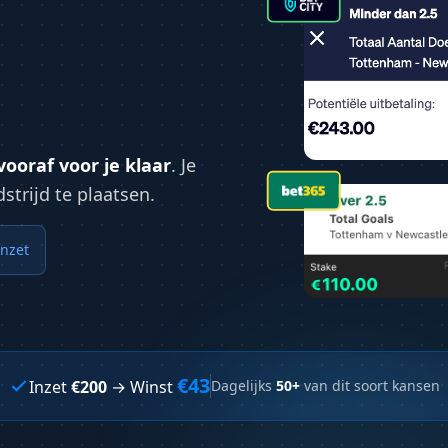
vooraf voor je klaar
. Je
trijd te plaatsen.
inzet
€43
Inzet
€200
→ Winst
Dagelijks
50+
van dit soort kansen