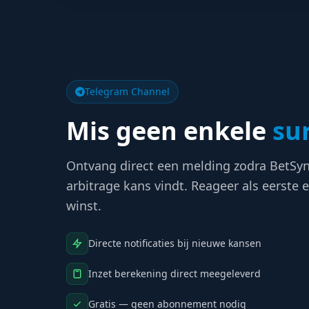
Telegram Channel
Mis geen enkele
su
Ontvang direct een melding zodra BetSy
arbitrage kans vindt. Reageer als eerste 
winst.
Directe notificaties bij nieuwe kansen
Inzet berekening direct meegeleverd
Gratis — geen abonnement nodig