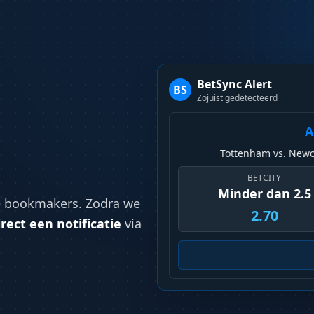
BetSync Alert
BS
Zojuist gedetecteerd
A
Tottenham vs. Newca
BETCITY
Minder dan 2.5
se bookmakers. Zodra we
2.70
irect een notificatie
via