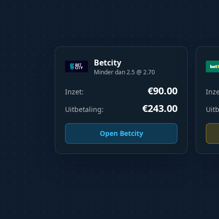
Betcity
Minder dan 2.5 @ 2.70
€90.00
Inzet:
Inze
€243.00
Uitbetaling:
Uitb
Open Betcity