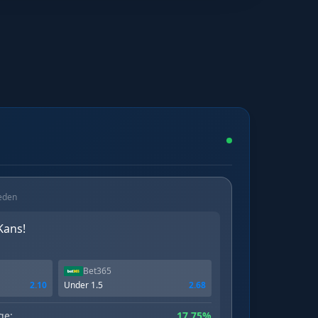
eden
Kans!
Bet365
2.10
Under 1.5
2.68
ge:
17.75%