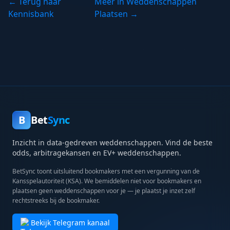
← Terug naar
Meer in
Weddenschappen
Kennisbank
Plaatsen
→
B
Bet
Sync
Inzicht in data-gedreven weddenschappen. Vind de beste
odds, arbitragekansen en EV+ weddenschappen.
BetSync toont uitsluitend bookmakers met een vergunning van de
Kansspelautoriteit (KSA). We bemiddelen niet voor bookmakers en
plaatsen geen weddenschappen voor je — je plaatst je inzet zelf
rechtstreeks bij de bookmaker.
Bekijk Telegram kanaal