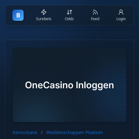
B
Surebets
Odds
Feed
Login
Kennisbank
/
Weddenschappen Plaatsen