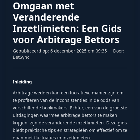
Omgaan met
Veranderende
Inzetlimieten: Een Gids
voor Arbitrage Bettors
Gepubliceerd op:
6 december 2025 om 09:35
Door:
BetSync
Inleiding
Arbitrage wedden kan een lucratieve manier zijn om
te profiteren van de inconsistenties in de odds van
verschillende bookmakers. Echter, een van de grootste
uitdagingen waarmee arbitrage bettors te maken
krijgen, zijn de veranderende inzetlimieten. Deze gids
biedt praktische tips en strategieën om effectief om te
gaan met fluctuaties in inzetlimieten.