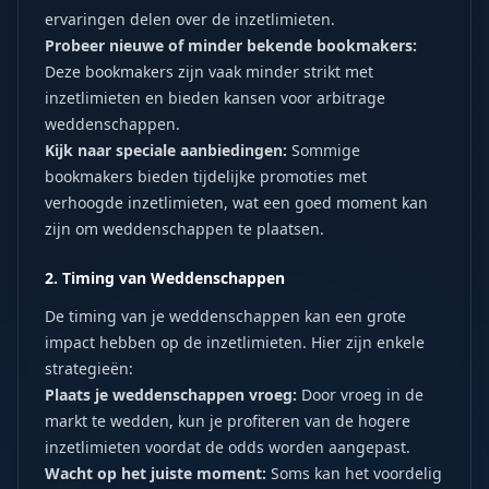
ervaringen delen over de inzetlimieten.
Probeer nieuwe of minder bekende bookmakers:
Deze bookmakers zijn vaak minder strikt met
inzetlimieten en bieden kansen voor arbitrage
weddenschappen.
Kijk naar speciale aanbiedingen:
Sommige
bookmakers bieden tijdelijke promoties met
verhoogde inzetlimieten, wat een goed moment kan
zijn om weddenschappen te plaatsen.
2. Timing van Weddenschappen
De timing van je weddenschappen kan een grote
impact hebben op de inzetlimieten. Hier zijn enkele
strategieën:
Plaats je weddenschappen vroeg:
Door vroeg in de
markt te wedden, kun je profiteren van de hogere
inzetlimieten voordat de odds worden aangepast.
Wacht op het juiste moment:
Soms kan het voordelig